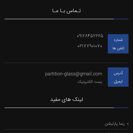
تـماس بـا مـا
09128452665
شماره
02177901070
تلفن ها
آدرس
partition-glass@gmail.com
ایمیل
پست الکترونیک
لینک های مفید
رسا پارتیشن