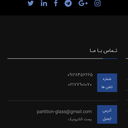
تـماس بـا مـا
09128452665
شماره
02177901070
تلفن ها
آدرس
partition-glass@gmail.com
ایمیل
پست الکترونیک