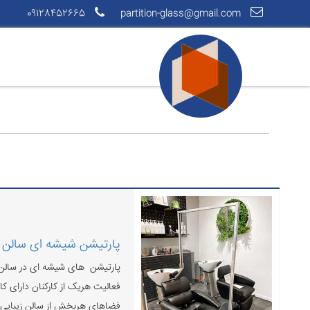
09128452665
partition-glass@gmail.com
پارتیشن شیشه ای سالن ز
پارتیشن های شیشه ای در سالن ها
فعالیت هریک از کارکنان دارای 
فضاهای هربخش از سالن زیبایی را 