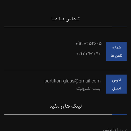
تـماس بـا مـا
09128452665
شماره
02177901070
تلفن ها
آدرس
partition-glass@gmail.com
ایمیل
پست الکترونیک
لینک های مفید
رسا پارتیشن