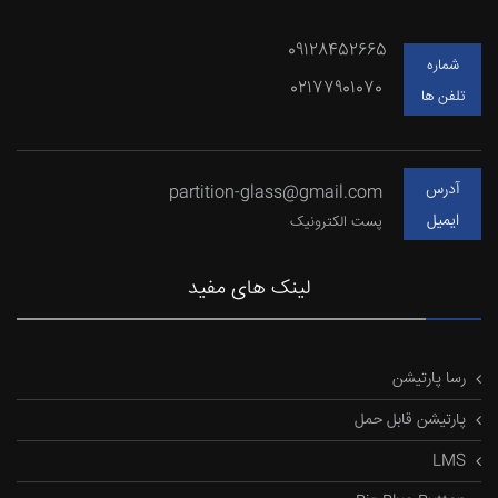
09128452665
شماره
02177901070
تلفن ها
آدرس
partition-glass@gmail.com
ایمیل
پست الکترونیک
لینک های مفید
رسا پارتیشن
پارتیشن قابل حمل
LMS