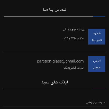
تـماس بـا مـا
09128452665
شماره
02177901070
تلفن ها
آدرس
partition-glass@gmail.com
ایمیل
پست الکترونیک
لینک های مفید
رسا پارتیشن