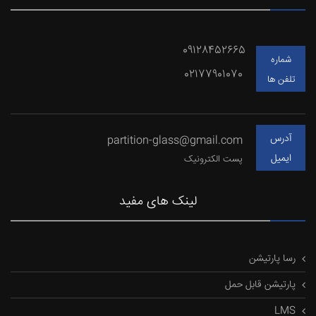
09128452665
شماره
02177901070
تلفن ها
آدرس
partition-glass@gmail.com
ایمیل
پست الکترونیک
لینک های مفید
رسا پارتیشن
پارتیشن قابل حمل
LMS