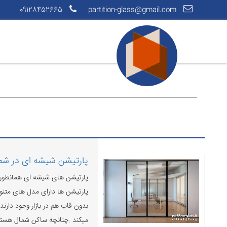
09128452665
partition-glass@gmail.com
پارتیشن شیشه ای در شم
پارتیشن های شیشه ای همانطور ک
پارتیشن ها دارای مدل های متنو
بدون قاب هم در بازار وجود دارن
میکند .چنانچه ساکن شمال هستید و