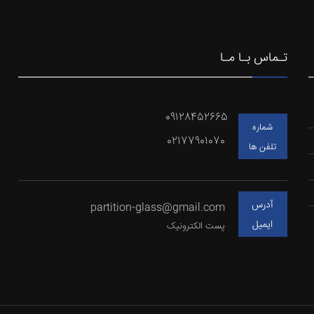
تـماس بـا مـا
09128452665
شماره
02177901070
تلفن ها
آدرس
partition-glass@gmail.com
ایمیل
پست الکترونیک