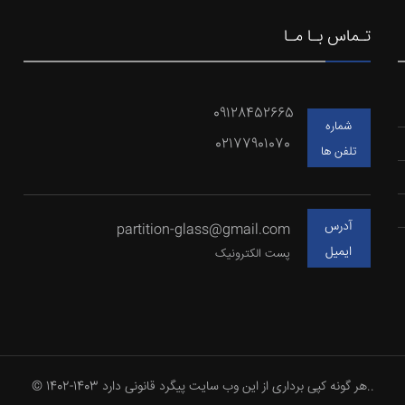
تـماس بـا مـا
09128452665
شماره
02177901070
تلفن ها
آدرس
partition-glass@gmail.com
ایمیل
پست الکترونیک
© 1402-1403 هر گونه کپی برداری از این وب سایت پیگرد قانونی دارد..