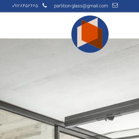
09128452665
partition-glass@gmail.com