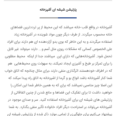
پارتیشن شیشه ای آشپزخانه
آشپزخانه در واقع قلب خانه میباشد که این محیط از پر ترددترین فضاهای
خانه محسوب میگردد. از طرف دیگر چون مواد شوینده در آشپزخانه زیاد
استفاده میگردند و به این خاطر که بوی بدو آزاردهنده ای هم دارند برای افراد
علی الخصوص کسانی که مشکلات ریوی مثل آسم و... دارند میتواند غیر قابل
تحمل شود. آشپزخانه‌هایی که دارای اپن میباشند جدا از اینکه محیط مطلوبی
را برای تمرکز بر طبخ و آشپزی ایجاد نمیکند، به سهولت روی محیط‌هایی هم
که در اطراف خودهستند اثرگذاری منفی دارند ،برای مثال چنانچه که اتاق خواب
شما کنار آشپزخانه باشد انواع بو و گرما از اشپزخانه به اتاق راه پیدا میکند که
این اصلا چیز مناسبی نمیباشد که برای که به همین خاطر شما این امکان را
خواهید داشت تا برای تفکیک این فضاها و مانع شدن از چنین اتفاقاتی از
پارتیشن های شیشه ای برای آشپزخانه استفاده کنید. سر و صدای موجود در
آشپزخانه می‌تواند بر استراحت دیگر افراد خانواده تأثیر منفی بگذارد. به شما
پیشنهاد می‌کنیم برای جلوگیری از تمامی موارد ذکر شده از پارتیشن‌ شیشه ای